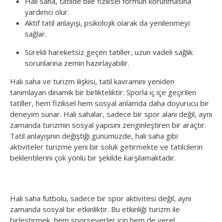
Halı saha, tatilde bile fiziksel formun korunmasına
yardımcı olur.
Aktif tatil anlayışı, psikolojik olarak da yenilenmeyi
sağlar.
Sürekli hareketsiz geçen tatiller, uzun vadeli sağlık
sorunlarına zemin hazırlayabilir.
Halı saha ve turizm ilişkisi, tatil kavramını yeniden
tanımlayan dinamik bir birlikteliktir. Sporla iç içe geçirilen
tatiller, hem fiziksel hem sosyal anlamda daha doyurucu bir
deneyim sunar. Halı sahalar, sadece bir spor alanı değil, aynı
zamanda turizmin sosyal yapısını zenginleştiren bir araçtır.
Tatil anlayışının değiştiği günümüzde, halı saha gibi
aktiviteler turizme yeni bir soluk getirmekte ve tatilcilerin
beklentilerini çok yönlü bir şekilde karşılamaktadır.
Halı saha futbolu, sadece bir spor aktivitesi değil, aynı
zamanda sosyal bir etkinliktir. Bu etkinliği turizm ile
birleştirmek, hem sporseverler için hem de yerel