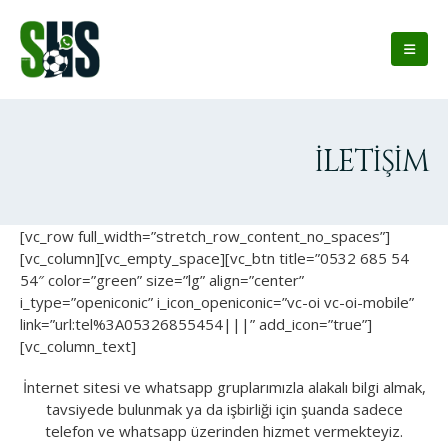
İLETIŞIM
[vc_row full_width=”stretch_row_content_no_spaces”]
[vc_column][vc_empty_space][vc_btn title=”0532 685 54
54″ color=”green” size=”lg” align=”center”
i_type=”openiconic” i_icon_openiconic=”vc-oi vc-oi-mobile”
link=”url:tel%3A05326855454|||” add_icon=”true”]
[vc_column_text]
İnternet sitesi ve whatsapp gruplarımızla alakalı bilgi almak,
tavsiyede bulunmak ya da işbirliği için şuanda sadece
telefon ve whatsapp üzerinden hizmet vermekteyiz.