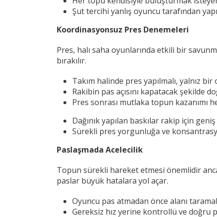
Her topu kendisiyle buluşturmak isteyen
Şut tercihi yanlış oyuncu tarafından yapı
Koordinasyonsuz Pres Denemeleri
Pres, halı saha oyunlarında etkili bir savunm
bırakılır.
Takım halinde pres yapılmalı, yalnız bi
Rakibin pas açısını kapatacak şekilde 
Pres sonrası mutlaka topun kazanımı he
Dağınık yapılan baskılar rakip için geniş 
Sürekli pres yorgunluğa ve konsantrasy
Paslaşmada Acelecilik
Topun sürekli hareket etmesi önemlidir ancak
paslar büyük hatalara yol açar.
Oyuncu pas atmadan önce alanı taramalı
Gereksiz hız yerine kontrollü ve doğru pa