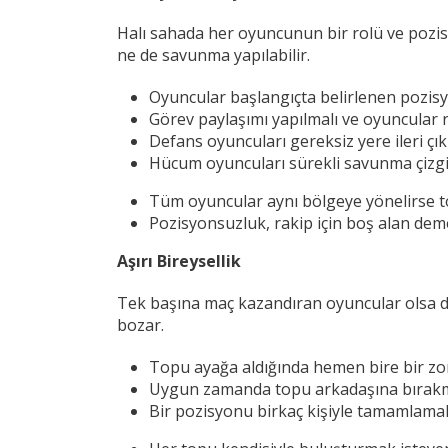
Halı sahada her oyuncunun bir rolü ve poz
ne de savunma yapılabilir.
Oyuncular başlangıçta belirlenen pozisy
Görev paylaşımı yapılmalı ve oyuncular ro
Defans oyuncuları gereksiz yere ileri çı
Hücum oyuncuları sürekli savunma çizg
Tüm oyuncular aynı bölgeye yönelirse to
Pozisyonsuzluk, rakip için boş alan deme
Aşırı Bireysellik
Tek başına maç kazandıran oyuncular olsa da
bozar.
Topu ayağa aldığında hemen bire bir zor
Uygun zamanda topu arkadaşına bırakmak
Bir pozisyonu birkaç kişiyle tamamlam