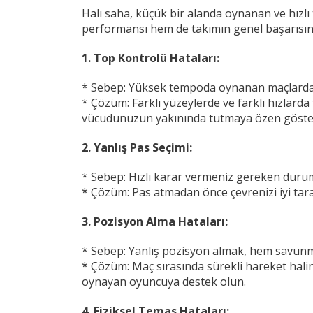
Halı saha, küçük bir alanda oynanan ve hızlı 
performansı hem de takımın genel başarısını o
1. Top Kontrolü Hataları:
* Sebep: Yüksek tempoda oynanan maçlarda 
* Çözüm: Farklı yüzeylerde ve farklı hızlard
vücudunuzun yakınında tutmaya özen göste
2. Yanlış Pas Seçimi:
* Sebep: Hızlı karar vermeniz gereken duruml
* Çözüm: Pas atmadan önce çevrenizi iyi tara
3. Pozisyon Alma Hataları:
* Sebep: Yanlış pozisyon almak, hem savunma
* Çözüm: Maç sırasında sürekli hareket halin
oynayan oyuncuya destek olun.
4. Fiziksel Temas Hataları: