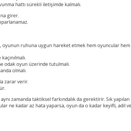
vunma hattı sürekli iletişimde kalmalı.
na girer.
toparlanamaz.
n, oyunun ruhuna uygun hareket etmek hem oyuncular hem de 
 kaçınılmalı.
ne odak oyun üzerinde tutulmalı.
landa olmalı.
 zarar verir.
ür.
, aynı zamanda taktiksel farkındalık da gerektirir. Sık yapılan
ar ne kadar az hata yaparsa, oyun da o kadar keyifli, adil v