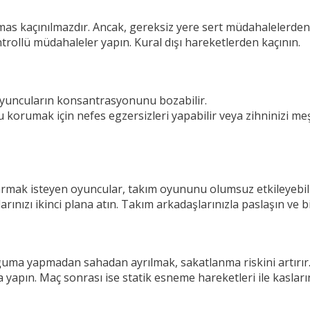
emas kaçınılmazdır. Ancak, gereksiz yere sert müdahalelerde
rollü müdahaleler yapın. Kural dışı hareketlerden kaçının.
yuncuların konsantrasyonunu bozabilir.
rumak için nefes egzersizleri yapabilir veya zihninizi meş
karmak isteyen oyuncular, takım oyununu olumsuz etkileyebili
arınızı ikinci plana atın. Takım arkadaşlarınızla paslaşın ve b
ma yapmadan sahadan ayrılmak, sakatlanma riskini artırır
apın. Maç sonrası ise statik esneme hareketleri ile kasların