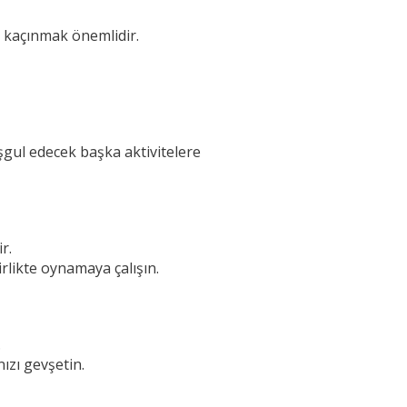
n kaçınmak önemlidir.
gul edecek başka aktivitelere
r.
irlikte oynamaya çalışın.
.
ızı gevşetin.