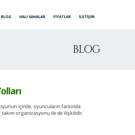
BLOG
HALI SAHALAR
FIYATLAR
İLETIŞIM
BLOG
olları
i oyunun içinde, oyuncuların farkında
takım organizasyonu ile de ilişkilidir.