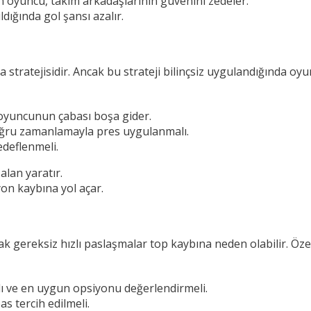
 oyuncu, takım arkadaşlarının güvenini zedeler.
ldığında gol şansı azalır.
a stratejisidir. Ancak bu strateji bilinçsiz uygulandığında oy
r oyuncunun çabası boşa gider.
doğru zamanlamayla pres uygulanmalı.
deflenmeli.
alan yaratır.
on kaybına yol açar.
 gereksiz hızlı paslaşmalar top kaybına neden olabilir. Özel
 ve en uygun opsiyonu değerlendirmeli.
s tercih edilmeli.