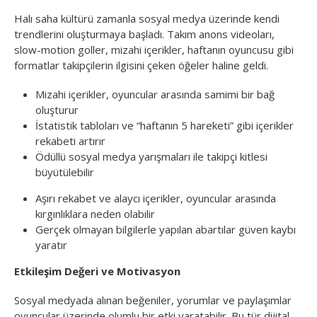
Halı saha kültürü zamanla sosyal medya üzerinde kendi
trendlerini oluşturmaya başladı. Takım anons videoları,
slow-motion goller, mizahi içerikler, haftanın oyuncusu gibi
formatlar takipçilerin ilgisini çeken öğeler haline geldi.
Mizahi içerikler, oyuncular arasında samimi bir bağ
oluşturur
İstatistik tabloları ve “haftanın 5 hareketi” gibi içerikler
rekabeti artırır
Ödüllü sosyal medya yarışmaları ile takipçi kitlesi
büyütülebilir
Aşırı rekabet ve alaycı içerikler, oyuncular arasında
kırgınlıklara neden olabilir
Gerçek olmayan bilgilerle yapılan abartılar güven kaybı
yaratır
Etkileşim Değeri ve Motivasyon
Sosyal medyada alınan beğeniler, yorumlar ve paylaşımlar
oyuncular üzerinde olumlu bir etki yaratabilir. Bu tür dijital