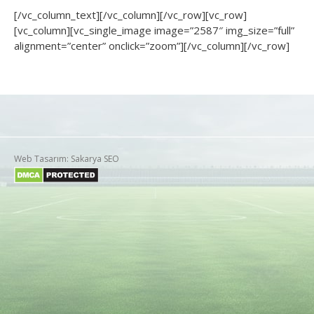
[/vc_column_text][/vc_column][/vc_row][vc_row]
[vc_column][vc_single_image image=”2587″ img_size=”full”
alignment=”center” onclick=”zoom”][/vc_column][/vc_row]
Web Tasarım: Sakarya SEO